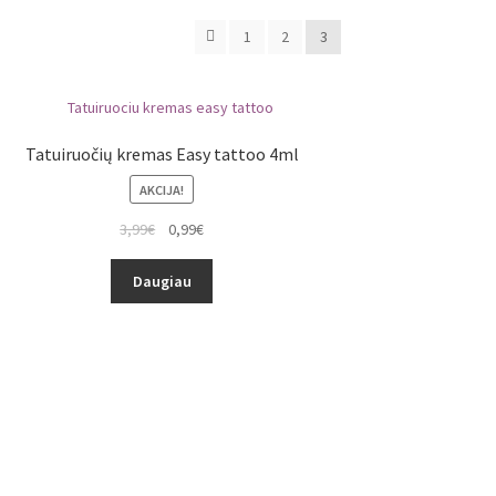
1
2
3
Tatuiruočių kremas Easy tattoo 4ml
AKCIJA!
3,99
€
0,99
€
Daugiau