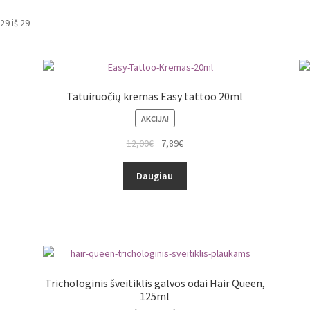
9 iš 29
Tatuiruočių kremas Easy tattoo 20ml
AKCIJA!
12,00
€
7,89
€
Daugiau
Trichologinis šveitiklis galvos odai Hair Queen,
125ml