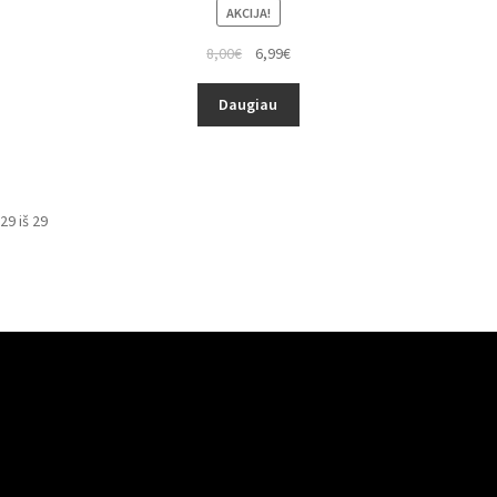
AKCIJA!
8,00
€
6,99
€
Daugiau
9 iš 29