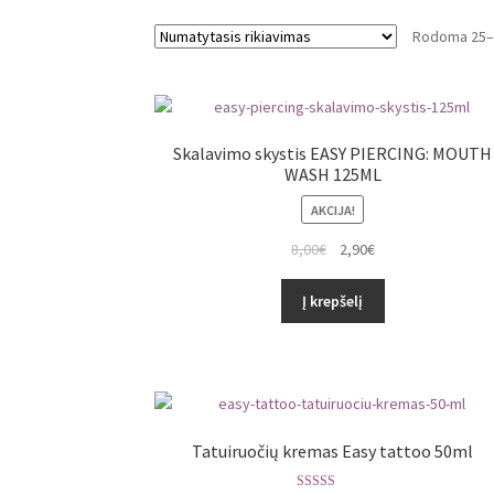
Rodoma 25–2
Skalavimo skystis EASY PIERCING: MOUTH
WASH 125ML
AKCIJA!
8,00
€
2,90
€
Į krepšelį
Tatuiruočių kremas Easy tattoo 50ml