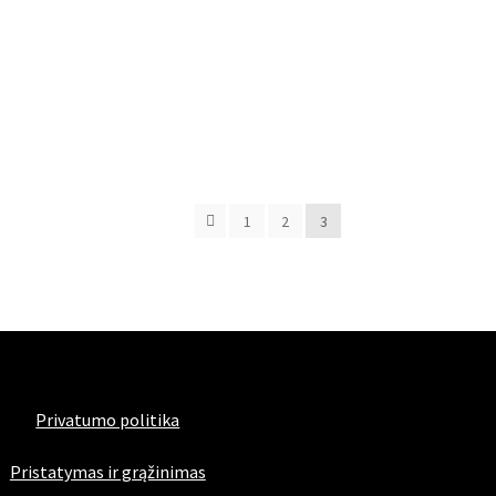
1
2
3
Privatumo politika
Pristatymas ir grąžinimas