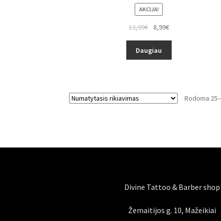
Įvertinimas:
AKCIJA!
5.00
iš 5
12,99
€
8,99
€
Daugiau
Rodoma 25–2
Divine Tattoo & Barber shop
Žemaitijos g. 10, Mažeikiai