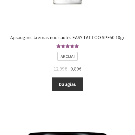
Apsauginis kremas nuo saulės EASY TATTOO SPF50 10gr
Įvertinimas
AKCIJA!
:
5.00
iš 5
12,99
€
9,89
€
Daugiau