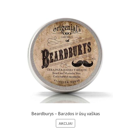
Beardburys – Barzdos ir ūsų vaškas
AKCIJA!