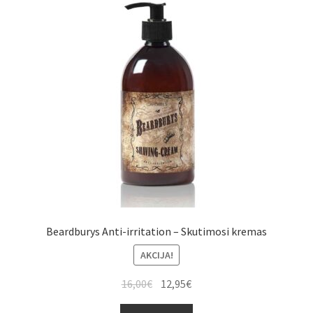
Beardburys Anti-irritation – Skutimosi kremas
AKCIJA!
16,00
€
12,95
€