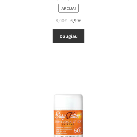
AKCIJA!
8,00
€
6,99
€
Daugiau