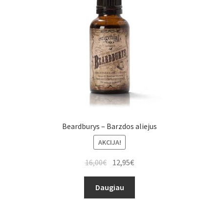
Beardburys – Barzdos aliejus
AKCIJA!
16,00
€
12,95
€
Daugiau