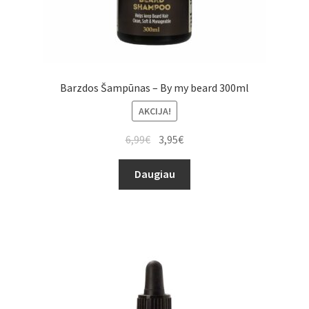
Barzdos Šampūnas – By my beard 300ml
AKCIJA!
6,99
€
3,95
€
Daugiau