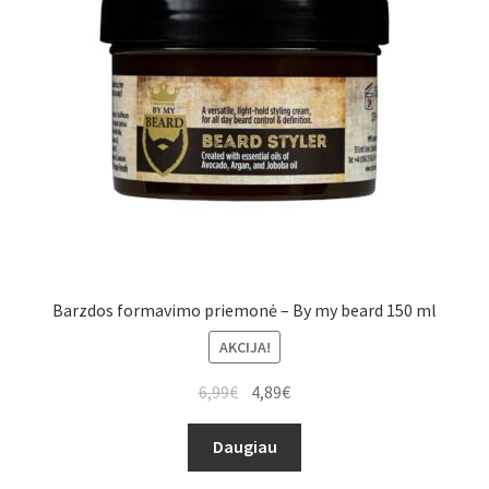
Barzdos formavimo priemonė – By my beard 150 ml
AKCIJA!
6,99
€
4,89
€
Daugiau