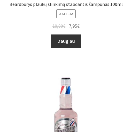
Beardburys plaukų slinkimą stabdantis šampūnas 100ml
AKCIJA!
10,00
€
7,95
€
Daugiau