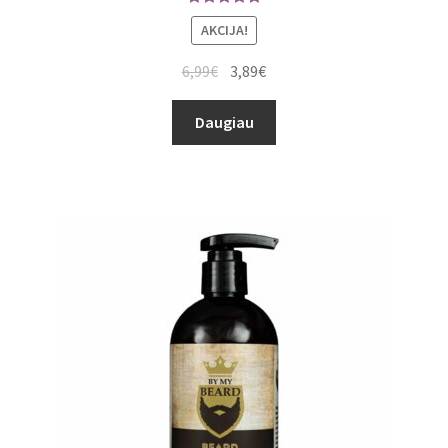
Įvertinimas
AKCIJA!
:
5.00
iš 5
6,99
€
3,89
€
Daugiau