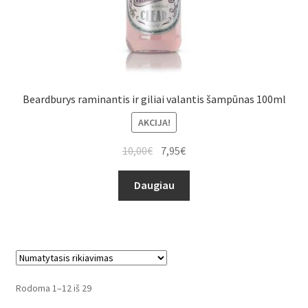
Beardburys raminantis ir giliai valantis šampūnas 100ml
AKCIJA!
10,00
€
7,95
€
Daugiau
Rodoma 1–12 iš 29