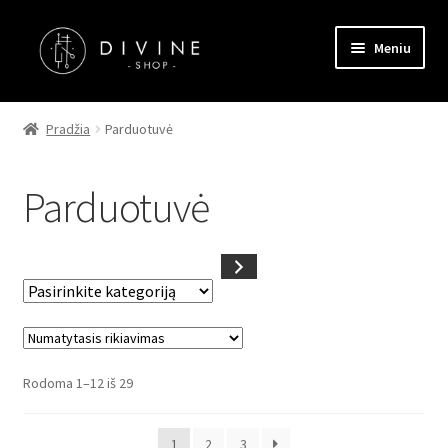
Pereiti
Pereiti
Meniu
prie
prie
meniu
turinio
Pagrindinis
Pradžia
Parduotuvė
Parduotuvė
Parduotuvė
Kontaktai
Straipsniai
Pasirinkite
Apmokėjimas
kategoriją
Rodoma 1–12 iš 29
1
2
3