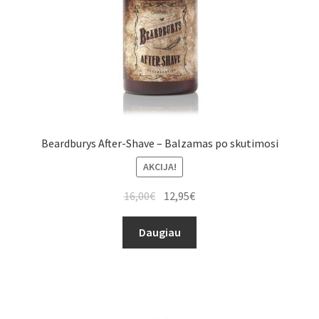
Beardburys After-Shave – Balzamas po skutimosi
AKCIJA!
16,00
€
12,95
€
Daugiau