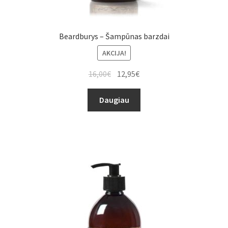
Beardburys – Šampūnas barzdai
AKCIJA!
16,00
€
12,95
€
Daugiau