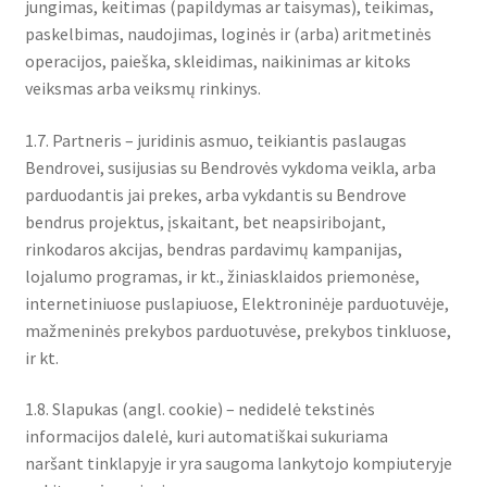
jungimas, keitimas (papildymas ar taisymas), teikimas,
paskelbimas, naudojimas, loginės ir (arba) aritmetinės
operacijos, paieška, skleidimas, naikinimas ar kitoks
veiksmas arba veiksmų rinkinys.
1.7. Partneris – juridinis asmuo, teikiantis paslaugas
Bendrovei, susijusias su Bendrovės vykdoma veikla, arba
parduodantis jai prekes, arba vykdantis su Bendrove
bendrus projektus, įskaitant, bet neapsiribojant,
rinkodaros akcijas, bendras pardavimų kampanijas,
lojalumo programas, ir kt., žiniasklaidos priemonėse,
internetiniuose puslapiuose, Elektroninėje parduotuvėje,
mažmeninės prekybos parduotuvėse, prekybos tinkluose,
ir kt.
1.8. Slapukas (angl. cookie) – nedidelė tekstinės
informacijos dalelė, kuri automatiškai sukuriama
naršant tinklapyje ir yra saugoma lankytojo kompiuteryje