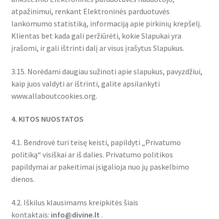
atpažinimui, renkant Elektroninės parduotuvės
lankomumo statistiką, informaciją apie pirkinių krepšelį.
Klientas bet kada gali peržiūrėti, kokie Slapukai yra
įrašomi, ir gali ištrinti dalį ar visus įrašytus Slapukus.
3.15. Norėdami daugiau sužinoti apie slapukus, pavyzdžiui,
kaip juos valdyti ar ištrinti, galite apsilankyti
www.allaboutcookies.org.
4
. KITOS NUOSTATOS
4.1. Bendrovė turi teisę keisti, papildyti „Privatumo
politiką“ visiškai ar iš dalies. Privatumo politikos
papildymai ar pakeitimai įsigalioja nuo jų paskelbimo
dienos.
4.2. Iškilus klausimams kreipkitės šiais
kontaktais:
info@divine.lt
.