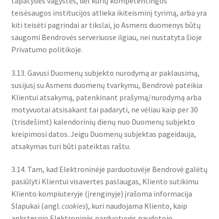
tapatybės vagystės, dėl kurių kompetentingos
teisėsaugos institucijos atlieka ikiteisminį tyrimą, arba yra
kiti teisėti pagrindai ar tikslai, jo Asmens duomenys būtų
saugomi Bendrovės serveriuose ilgiau, nei nustatyta šioje
Privatumo politikoje.
3.13. Gavusi Duomenų subjekto nurodymą ar paklausimą,
susijusį su Asmens duomenų tvarkymu, Bendrovė pateikia
Klientui atsakymą, patenkinant prašymą/nurodymą arba
motyvuotai atsisakant tai padaryti, ne vėliau kaip per 30
(trisdešimt) kalendorinių dienų nuo Duomenų subjekto
kreipimosi datos. Jeigu Duomenų subjektas pageidauja,
atsakymas turi būti pateiktas raštu.
3.14. Tam, kad Elektroninėje parduotuvėje Bendrovė galėtų
pasiūlyti Klientui visavertes paslaugas, Kliento sutikimu
Kliento kompiuteryje (įrenginyje) įrašoma informacija
Slapukai (angl.
cookies
), kuri naudojama Kliento, kaip
ankstesnio Elektroninės parduotuvės naudotojo,