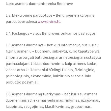
kurio asmens duomenis renka Bendrovė.
1.3. Elektroninė parduotuvė – Bendrovės elektroninė
parduotuvė adresu
www.divine.lt
.
1.4. Paslaugos – visos Bendrovės teikiamos paslaugos.
1.5. Asmens duomenys – bet kuri informacija, susijusi su
fiziniu asmeniu – Duomenų subjektu, kurio tapatybė yra
žinoma arba gali būti tiesiogiai ar netiesiogiai nustatyta
pasinaudojant tokiais duomenimis kaip asmens kodas,
vienas arba keli asmeniui būdingi fizinio, fiziologinio,
psichologinio, ekonominio, kultūrinio ar socialinio
pobūdžio požymiai.
1.6. Asmens duomenų tvarkymas – bet kuris su asmens
duomenimis atliekamas veiksmas: rinkimas, užrašymas,
kaupimas, saugojimas, klasifikavimas, grupavimas,