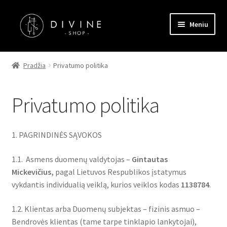
Pereiti
Pereiti
Meniu
prie
prie
meniu
turinio
Pagrindinis
Pradžia
Privatumo politika
Parduotuvė
Privatumo politika
Kontaktai
Straipsniai
1. PAGRINDINĖS SĄVOKOS
Apmokėjimas
1.1. Asmens duomenų valdytojas –
Gintautas
Mickevičius,
pagal Lietuvos Respublikos įstatymus
vykdantis individualią veiklą, kurios veiklos kodas
1138784
.
1.2. Klientas arba Duomenų subjektas – fizinis asmuo –
Bendrovės klientas (tame tarpe tinklapio lankytojai),