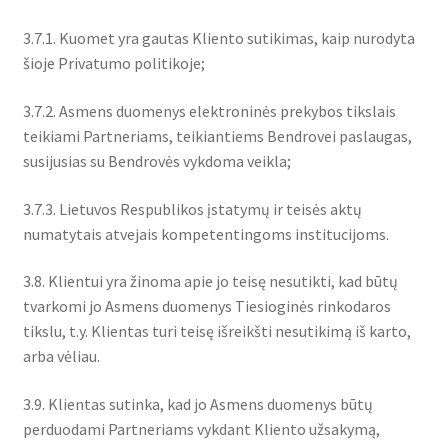
3.7.1. Kuomet yra gautas Kliento sutikimas, kaip nurodyta
šioje Privatumo politikoje;
3.7.2. Asmens duomenys elektroninės prekybos tikslais
teikiami Partneriams, teikiantiems Bendrovei paslaugas,
susijusias su Bendrovės vykdoma veikla;
3.7.3. Lietuvos Respublikos įstatymų ir teisės aktų
numatytais atvejais kompetentingoms institucijoms.
3.8. Klientui yra žinoma apie jo teisę nesutikti, kad būtų
tvarkomi jo Asmens duomenys Tiesioginės rinkodaros
tikslu, t.y. Klientas turi teisę išreikšti nesutikimą iš karto,
arba vėliau.
3.9. Klientas sutinka, kad jo Asmens duomenys būtų
perduodami Partneriams vykdant Kliento užsakymą,