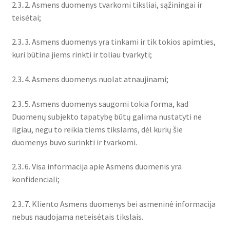
2.3..2. Asmens duomenys tvarkomi tiksliai, sąžiningai ir
teisėtai;
2.3..3. Asmens duomenys yra tinkami ir tik tokios apimties,
kuri būtina jiems rinkti ir toliau tvarkyti;
2.3..4. Asmens duomenys nuolat atnaujinami;
2.3..5. Asmens duomenys saugomi tokia forma, kad
Duomenų subjekto tapatybę būtų galima nustatyti ne
ilgiau, negu to reikia tiems tikslams, dėl kurių šie
duomenys buvo surinkti ir tvarkomi.
2.3..6. Visa informacija apie Asmens duomenis yra
konfidenciali;
2.3..7. Kliento Asmens duomenys bei asmeninė informacija
nebus naudojama neteisėtais tikslais.