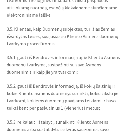
tvarkomis Tiesioginės rinkodaros tikslu paspaudus
atitinkamą nuorodą, esančią kiekviename siunčiamame
elektroniniame laiške.
3.5. Klientas, kaip Duomenų subjektas, turi šias žemiau
išvardytas teises, susijusias su Kliento Asmens duomenų
tvarkymo procedūromis:
3.5.1. gauti iš Bendrovės informaciją apie Kliento Asmens
duomenų tvarkymą, susipažinti su savo Asmens
duomenimis ir kaip jie yra tvarkomi;
3.5.2. gauti iš Bendrovės informaciją, iš kokių šaltinių ir
kokie Kliento asmens duomenys surinkti, kokiu tikslu jie
tvarkomi, kokiems duomenų gavėjams teikiami ir buvo
teikti bent per paskutinius 1 (vienerius) metus;
3.5.3. reikalauti ištaisyti, sunaikinti Kliento Asmens
duomenis arba sustabdyti, išskyrus saugojimą, savo