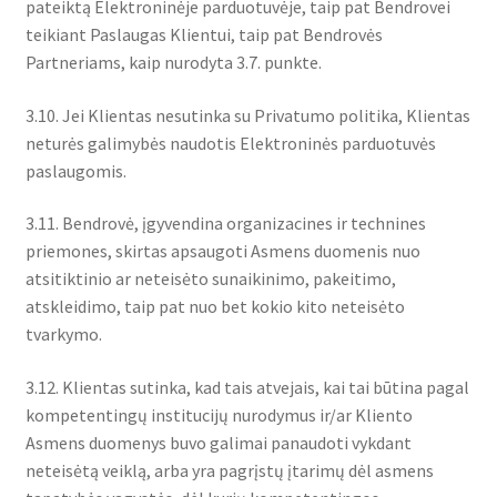
pateiktą Elektroninėje parduotuvėje, taip pat Bendrovei
teikiant Paslaugas Klientui, taip pat Bendrovės
Partneriams, kaip nurodyta 3.7. punkte.
3.10. Jei Klientas nesutinka su Privatumo politika, Klientas
neturės galimybės naudotis Elektroninės parduotuvės
paslaugomis.
3.11. Bendrovė, įgyvendina organizacines ir technines
priemones, skirtas apsaugoti Asmens duomenis nuo
atsitiktinio ar neteisėto sunaikinimo, pakeitimo,
atskleidimo, taip pat nuo bet kokio kito neteisėto
tvarkymo.
3.12. Klientas sutinka, kad tais atvejais, kai tai būtina pagal
kompetentingų institucijų nurodymus ir/ar Kliento
Asmens duomenys buvo galimai panaudoti vykdant
neteisėtą veiklą, arba yra pagrįstų įtarimų dėl asmens