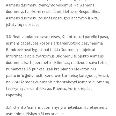
Asmens duomenų tvarkymo veiksmus, kai Asmens
duomenys tvarkomi nesilaikant Lietuvos Respublikos
Asmens duomenų teisinės apsaugos įstatymo ir kitų
įstatymų nuostatų.
3.6. Realizuodamas savo teises, Klientas turi pateikti pasą,
asmens tapatybės kortelę arba vairuotojo pažymėjimą.
Bendrovė neatlygintinai teikia Duomenų subjektui
informaciją apie tvarkomus Duomenų subjekto Asmens
duomenis kartą per metus. Klientas, realizuoti savo teises,
numatytas 3.5 punkte, gali kreipiantis elektroniniu
paštu
info@divine.lt
. Bendrovė turi teisę koreguoti, keisti,
naikinti Asmens duomenis arba stabdyti Asmens duomenų
tvarkymą tik identifikavus Kliento, kuris kreipėsi,
tapatybę.
3.7. Kliento Asmens duomenys yra neteikiami tretiesiems
asmenims, išskyrus šiuos atvejus: