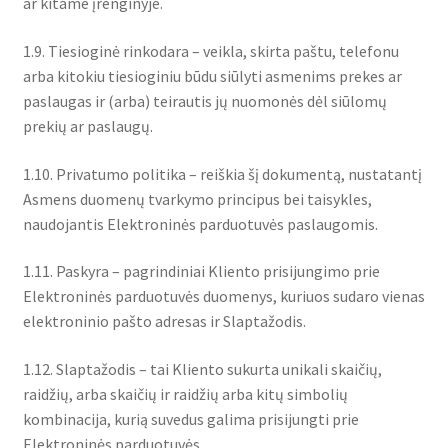
ar kitame įrenginyje.
1.9. Tiesioginė rinkodara – veikla, skirta paštu, telefonu
arba kitokiu tiesioginiu būdu siūlyti asmenims prekes ar
paslaugas ir (arba) teirautis jų nuomonės dėl siūlomų
prekių ar paslaugų.
1.10. Privatumo politika – reiškia šį dokumentą, nustatantį
Asmens duomenų tvarkymo principus bei taisykles,
naudojantis Elektroninės parduotuvės paslaugomis.
1.11. Paskyra – pagrindiniai Kliento prisijungimo prie
Elektroninės parduotuvės duomenys, kuriuos sudaro vienas
elektroninio pašto adresas ir Slaptažodis.
1.12. Slaptažodis – tai Kliento sukurta unikali skaičių,
raidžių, arba skaičių ir raidžių arba kitų simbolių
kombinacija, kurią suvedus galima prisijungti prie
Elektroninės parduotuvės.