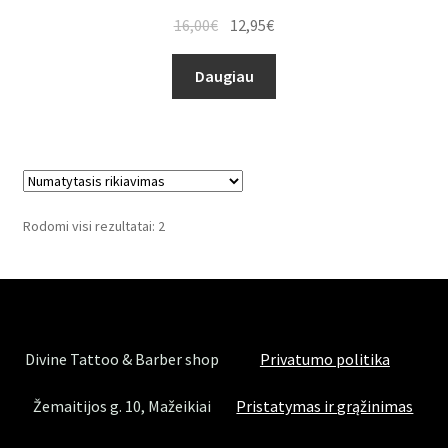
16,00
€
12,95
€
Daugiau
Rodomi visi rezultatai: 2
Divine Tattoo & Barber shop
Privatumo politika
Žemaitijos g. 10, Mažeikiai
Pristatymas ir grąžinimas