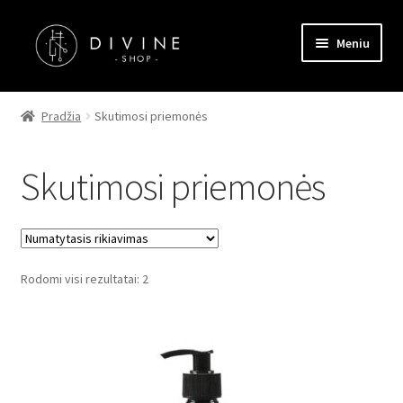
Pereiti
Pereiti
Meniu
prie
prie
meniu
turinio
Pagrindinis
Pradžia
Skutimosi priemonės
Parduotuvė
Skutimosi priemonės
Kontaktai
Straipsniai
Rodomi visi rezultatai: 2
Apmokėjimas