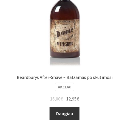
Beardburys After-Shave – Balzamas po skutimosi
AKCIJA!
16,00
€
12,95
€
Daugiau