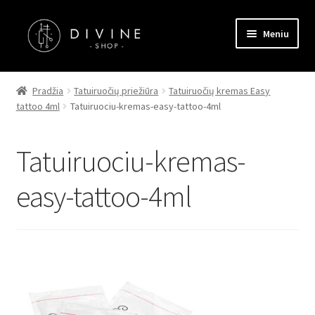
Pereiti
Pereiti
Meniu
prie
prie
meniu
turinio
Pagrindinis
Pradžia
Tatuiruočių priežiūra
Tatuiruočių kremas Easy
tattoo 4ml
Tatuiruociu-kremas-easy-tattoo-4ml
Parduotuvė
Kontaktai
Tatuiruociu-kremas-
Straipsniai
easy-tattoo-4ml
Apmokėjimas