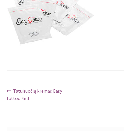
Navigacija
Ankstenis
Tatuiruočių kremas Easy
įrašas:
tattoo 4ml
tarp
įrašų