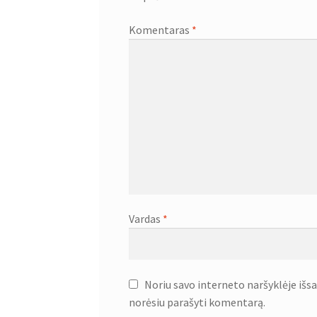
Komentaras
*
Vardas
*
Noriu savo interneto naršyklėje išsau
norėsiu parašyti komentarą.