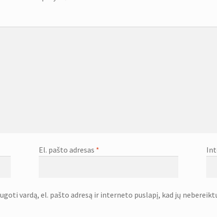
El. pašto adresas
*
Int
goti vardą, el. pašto adresą ir interneto puslapį, kad jų nebereiktų 