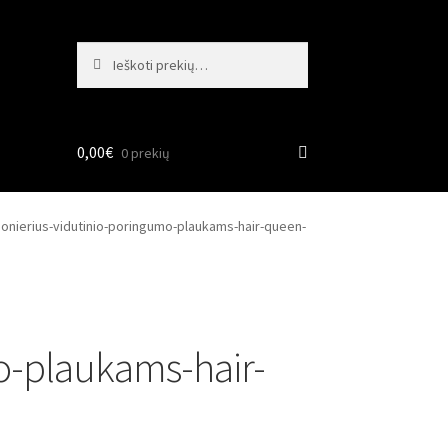
Ieškoti:
Ieškoti
0,00
€
0 prekių
cionierius-vidutinio-poringumo-plaukams-hair-queen-
mo-plaukams-hair-