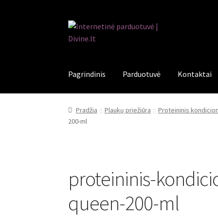
Pereiti
Pereiti
prie
prie
meniu
turinio
Pagrindinis
Parduotuvė
Kontaktai
Pradžia
Plaukų priežiūra
Proteininis kondicio
200-ml
proteininis-kondic
queen-200-ml