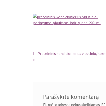
Navigacija
Ankstenis
Proteininis kondicionierius vidutinio/no
įrašas:
ml
tarp
įrašų
Parašykite komentarą
El. pašto adresas nebus skelbiamas.
Bū