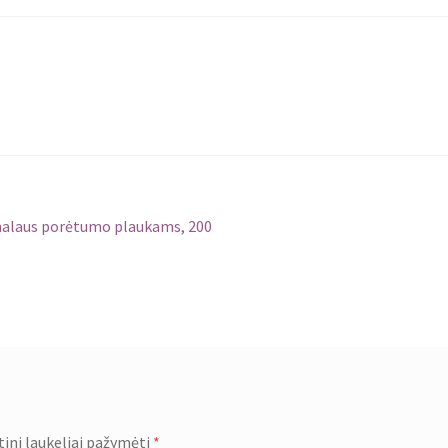
rmalaus porėtumo plaukams, 200
tini laukeliai pažymėti
*