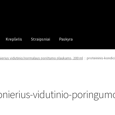
Krepšelis
Straipsniai
Paskyra
nierius vidutinio/normalaus porėtumo plaukams, 200 ml
proteininis-kondi
ionierius-vidutinio-poringu