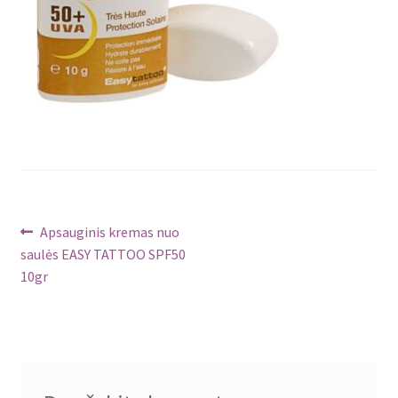
Navigacija
Ankstenis
Apsauginis kremas nuo
įrašas:
saulės EASY TATTOO SPF50
tarp
10gr
įrašų