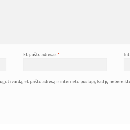
El. pašto adresas
*
Int
goti vardą, el. pašto adresą ir interneto puslapį, kad jų nebereiktų 