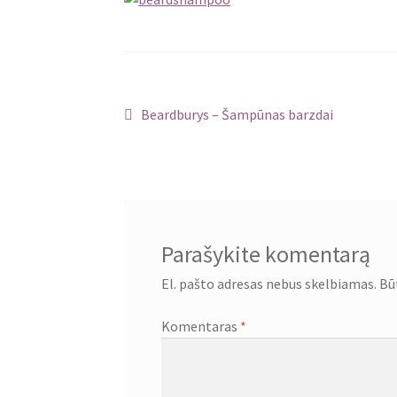
Navigacija
Ankstenis
Beardburys – Šampūnas barzdai
įrašas:
tarp
įrašų
Parašykite komentarą
El. pašto adresas nebus skelbiamas.
Bū
Komentaras
*