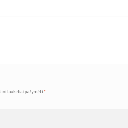
tini laukeliai pažymėti
*