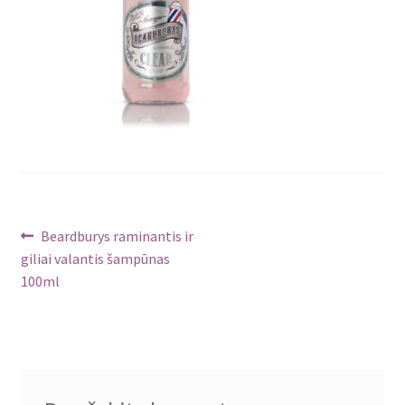
Navigacija
Ankstenis
Beardburys raminantis ir
įrašas:
giliai valantis šampūnas
tarp
100ml
įrašų