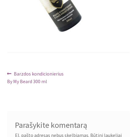
Navigacija
Ankstenis
Barzdos kondicionierius
įrašas:
By My Beard 300 ml
tarp
įrašų
Parašykite komentarą
El. pašto adresas nebus skelbiamas.
Būtini laukeliai