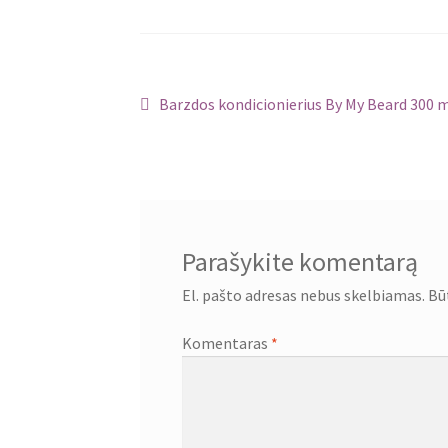
Navigacija
Ankstenis
Barzdos kondicionierius By My Beard 300 
įrašas:
tarp
įrašų
Parašykite komentarą
El. pašto adresas nebus skelbiamas.
Bū
Komentaras
*