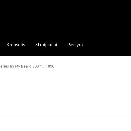
Krepšelis
Straipsniai
Paskyra
erius By My Beard 300 ml
896