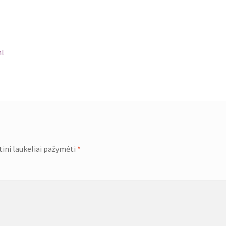
ml
tini laukeliai pažymėti
*