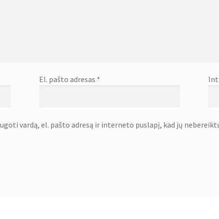
El. pašto adresas
*
Int
goti vardą, el. pašto adresą ir interneto puslapį, kad jų nebereiktų 