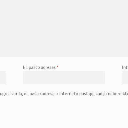
El. pašto adresas
*
Int
goti vardą, el. pašto adresą ir interneto puslapį, kad jų nebereiktų 