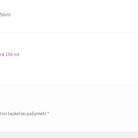
150ml
rd 150 ml
tini laukeliai pažymėti
*