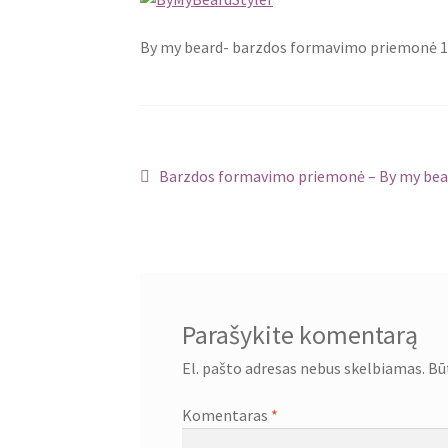
By my beard- barzdos formavimo priemonė 
Navigacija
Ankstenis
Barzdos formavimo priemonė – By my bea
įrašas:
tarp
įrašų
Parašykite komentarą
El. pašto adresas nebus skelbiamas.
Bū
Komentaras
*