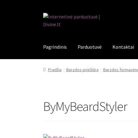
Pereiti
Pereiti
prie
prie
meniu
turinio
Pagrindinis
Parduotuvė
Kontaktai
Pradžia
Barzdos priežiūra
Barzdos formavimo
ByMyBeardStyler