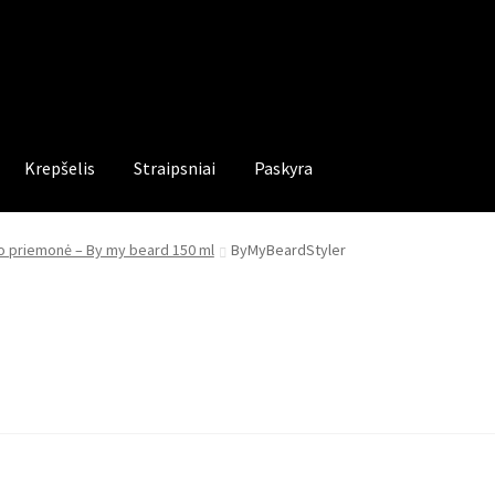
Krepšelis
Straipsniai
Paskyra
 priemonė – By my beard 150 ml
ByMyBeardStyler