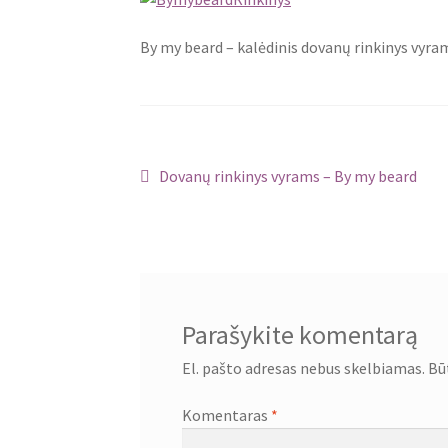
By my beard – kalėdinis dovanų rinkinys vyra
Navigacija
Ankstenis
Dovanų rinkinys vyrams – By my beard
įrašas:
tarp
įrašų
Parašykite komentarą
El. pašto adresas nebus skelbiamas.
Bū
Komentaras
*