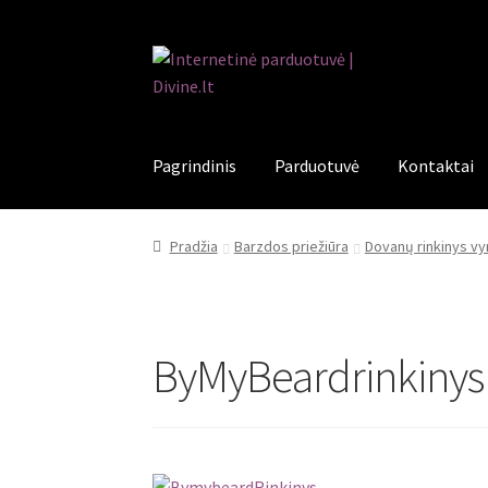
Pereiti
Pereiti
prie
prie
meniu
turinio
Pagrindinis
Parduotuvė
Kontaktai
Pradžia
Barzdos priežiūra
Dovanų rinkinys v
ByMyBeardrinkinys