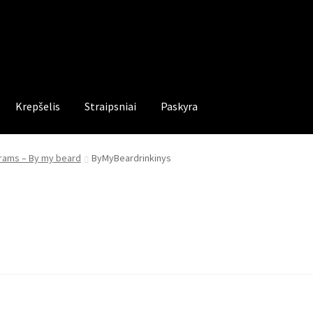
Krepšelis
Straipsniai
Paskyra
yrams – By my beard
ByMyBeardrinkinys