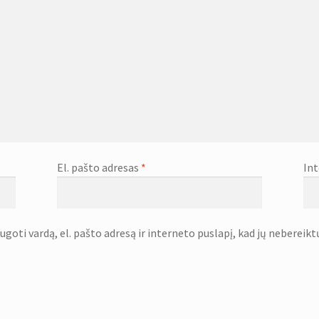
El. pašto adresas
*
Int
goti vardą, el. pašto adresą ir interneto puslapį, kad jų nebereiktų 