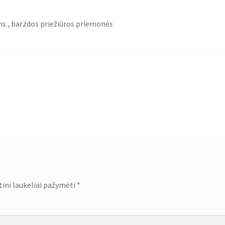
ms , barzdos priežiūros priemonės
tini laukeliai pažymėti
*