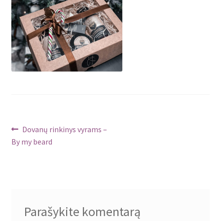
Navigacija
Ankstenis
Dovanų rinkinys vyrams –
įrašas:
By my beard
tarp
įrašų
Parašykite komentarą