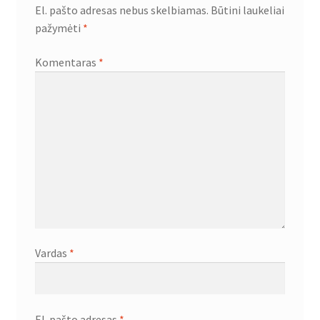
El. pašto adresas nebus skelbiamas.
Būtini laukeliai
pažymėti
*
Komentaras
*
Vardas
*
El. pašto adresas
*