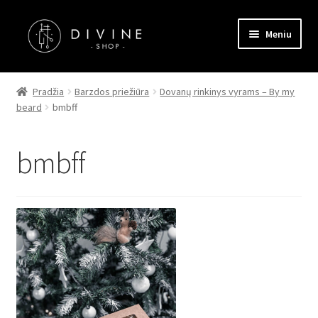
Pereiti
Pereiti
Meniu
prie
prie
meniu
turinio
Pagrindinis
Pradžia
Barzdos priežiūra
Dovanų rinkinys vyrams – By my
beard
bmbff
Parduotuvė
Kontaktai
bmbff
Straipsniai
Apmokėjimas