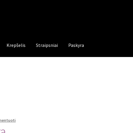
Krepšelis
Straipsniai
Paskyra
mentuoti
ra