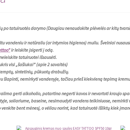
po tatuiruotės darymo (Daugiau nenaudokite plėvelės ar kitų tvarsčių
u vandeniu ir natūraliu (ar intymios higienos) muilu. Švelniai nusausi
attoo”
ir leiskite įsigerti į odą.
eleiskite tatuiruotei išsausėti.
ukris visi „šašiukai” (apie 2 savaitės)
temptų, sintetinių, pūkuotų drabužių.
šlapinti, nemirkyti vandenyje, tačiau prieš kiekvieną tepimą kre
alima gerti alkoholio, patartina negerti kavos ir nevartoti kraujo 
tyje, soliariume, baseine, nesimaudyti vandens telkiniuose, nemirkti 
mo venkite bent mėnesį, o vėliau norint, kad tatuiruotė išliktų kiek į