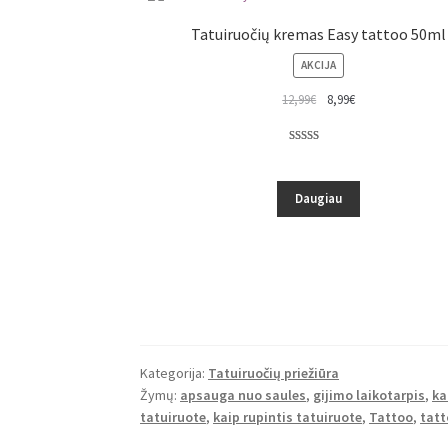
Tatuiruočių kremas Easy tattoo 50ml
PRODUKTAS
AKCIJA
SU
12,99
€
8,99
€
NUOLAIDA
Įvertinimas:
3
5.00
iš 5
(viso
Daugiau
įvertinimų:
)
Kategorija:
Tatuiruočių priežiūra
Žymų:
apsauga nuo saules
,
gijimo laikotarpis
,
ka
tatuiruote
,
kaip rupintis tatuiruote
,
Tattoo
,
tatt