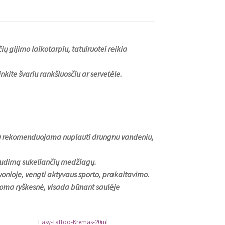
 gijimo laikotarpiu, tatuiruotei reikia
nkite švariu rankšluosčiu ar servetėle.
mu rekomenduojama nuplauti drungnu vandeniu,
spaudimą sukeliančių medžiagų.
vonioje, vengti aktyvaus sporto, prakaitavimo.
manoma ryškesnė, visada būnant saulėje