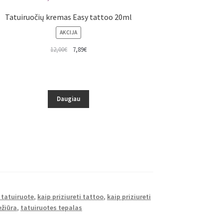
Tatuiruočių kremas Easy tattoo 20ml
PRODUKTAS
AKCIJA
SU
12,00
€
7,89
€
NUOLAIDA
Daugiau
 tatuiruote
,
kaip priziureti tattoo
,
kaip priziureti
ežiūra
,
tatuiruotes tepalas