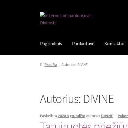
Pereiti
Pereiti
prie
prie
meniu
turinio
Pagrindinis
Parduotuvė
Kontaktai
Pradžia
Autorius: DIVINE
Autorius:
DIVINE
Paskelbta
2020 8 gruodžio
Autorius
DIVINE
—
Pako
Tatuiruotės priežiū