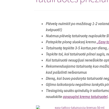
Plėvelę nuimkit po maždaug 1-2 valandų 
kvėpuoti!)
Nuėmus plėvelę tatuiruotę nuplaukite šilt
Patepkite ploną sluoksnį kremo
„Easy t
Tatuiruotę tepkite 3-5 kartus per dieną, n
Tepkite tol, kol tatuiruotė pilnai sugis, n
Kol tatuiruotė nesugijusi nenešiokite ap
Rekomenduojama tatuiruotę kuo mažiau 
kad pašalinti nešvarumus
Dieną, kai buvo padaryta tatuiruotė neg
Gijimo laikotarpiu negalima lankytis pir
Tiesioginių saulės spindulių ir soliariu
naudokite
apsauginį kremą tatuiruotei
.