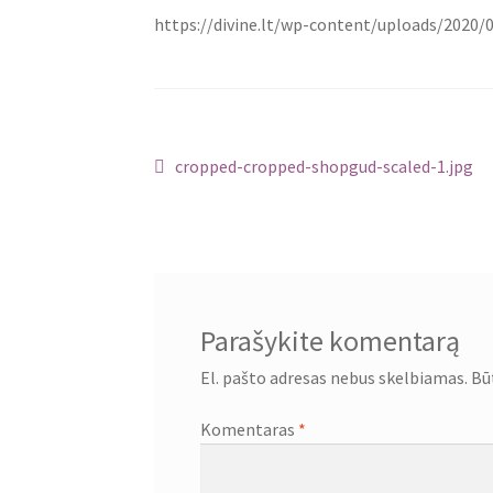
https://divine.lt/wp-content/uploads/2020
Navigacija
Ankstenis
cropped-cropped-shopgud-scaled-1.jpg
įrašas:
tarp
įrašų
Parašykite komentarą
El. pašto adresas nebus skelbiamas.
Bū
Komentaras
*