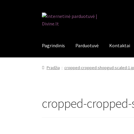
Pereiti
Pereiti
prie
prie
meniu
turinio
Pagrindinis
Parduotuvė
Kontaktai
Pradžia
cropped-cropped-shopgud-scaled-1.j
cropped-cropped-s