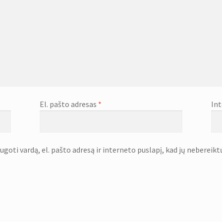
El. pašto adresas
*
Int
goti vardą, el. pašto adresą ir interneto puslapį, kad jų nebereiktų 