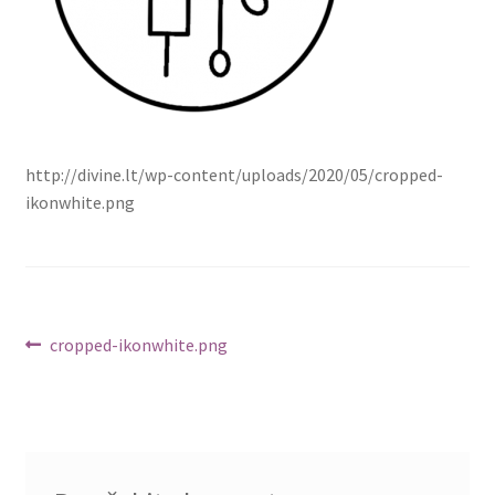
http://divine.lt/wp-content/uploads/2020/05/cropped-
ikonwhite.png
Navigacija
Ankstenis
cropped-ikonwhite.png
įrašas:
tarp
įrašų