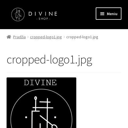
Pereiti
Pereiti
Meniu
prie
prie
meniu
turinio
Pagrindinis
Pradžia
cropped-logo1.jpg
cropped-logo1.jpg
Parduotuvė
cropped-logo1.jpg
Kontaktai
Straipsniai
Apmokėjimas