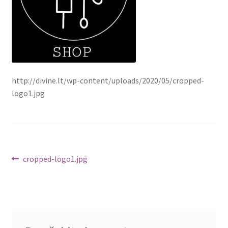
http://divine.lt/wp-content/uploads/2020/05/cropped-
logo1.jpg
Navigacija
Ankstenis
cropped-logo1.jpg
įrašas:
tarp
įrašų