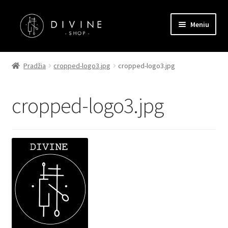
Pereiti
Pereiti
Meniu
prie
prie
meniu
turinio
Pagrindinis
Pradžia
cropped-logo3.jpg
cropped-logo3.jpg
Parduotuvė
cropped-logo3.jpg
Kontaktai
Straipsniai
Apmokėjimas