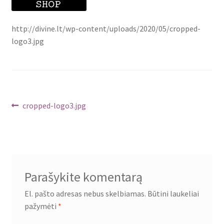
http://divine.lt/wp-content/uploads/2020/05/cropped-
logo3.jpg
Navigacija
Ankstenis
cropped-logo3.jpg
įrašas:
tarp
įrašų
Parašykite komentarą
El. pašto adresas nebus skelbiamas.
Būtini laukeliai
pažymėti
*