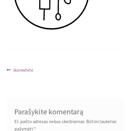
Navigacija
Ankstenis
ikonwhite
įrašas:
tarp
įrašų
Parašykite komentarą
El. pašto adresas nebus skelbiamas.
Būtini laukeliai
pažymėti
*