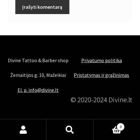
Divine Tattoo & Barber shop
Privatumo politika
Žemaitijos g. 10, Mažeikiai
Pristatymas ir grąžinimas
El. p. info@divine.lt
© 2020-2024 Divine.lt
0
Ieškoti:
Ieškoti