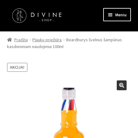
Pereiti
Pereiti
Meniu
prie
prie
meniu
turinio
Pagrindinis
Pradžia
Plaukų priežiūra
Beardburys švelnus šampūnas
kasdieniniam naudojimui 100ml
Parduotuvė
Kontaktai
AKCIJA!
Straipsniai
Apmokėjimas