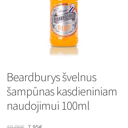
Beardburys švelnus
šampūnas kasdieniniam
naudojimui 100ml
10,00
€
7,95
€