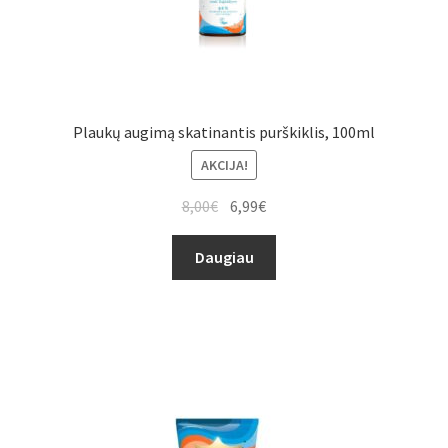
Plaukų augimą skatinantis purškiklis, 100ml
AKCIJA!
8,00
€
6,99
€
Daugiau