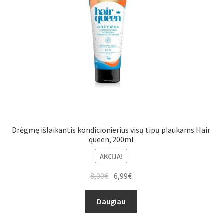
Drėgmę išlaikantis kondicionierius visų tipų plaukams Hair
queen, 200ml
AKCIJA!
8,00
€
6,99
€
Daugiau