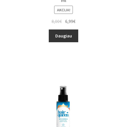
ml
AKCIJA!
8,00
€
6,99
€
Daugiau