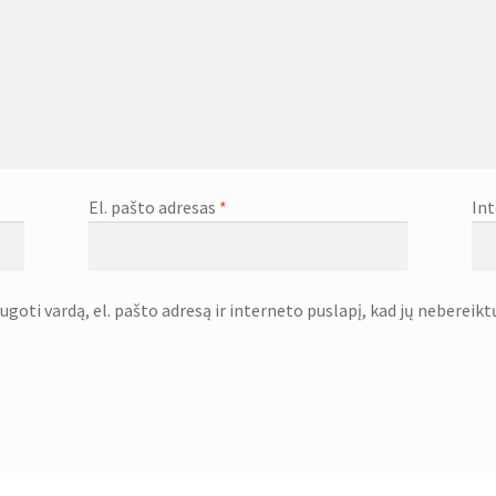
El. pašto adresas
*
Int
goti vardą, el. pašto adresą ir interneto puslapį, kad jų nebereiktų 