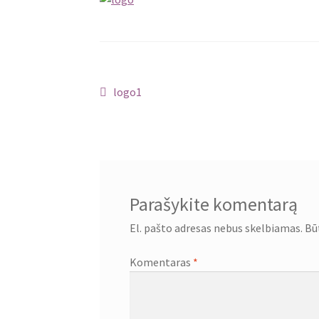
Navigacija
Ankstenis
logo1
įrašas:
tarp
įrašų
Parašykite komentarą
El. pašto adresas nebus skelbiamas.
Bū
Komentaras
*