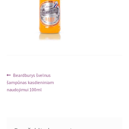
Navigacija
Ankstenis
Beardburys švelnus
įrašas:
šampūnas kasdieniniam
tarp
naudojimui 100ml
įrašų