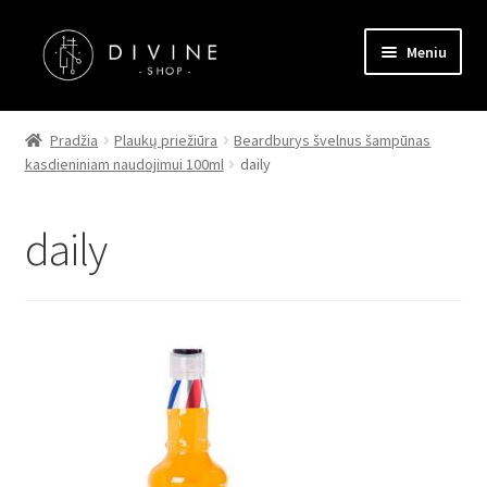
Pereiti
Pereiti
Meniu
prie
prie
meniu
turinio
Pagrindinis
Pradžia
Plaukų priežiūra
Beardburys švelnus šampūnas
kasdieniniam naudojimui 100ml
daily
Parduotuvė
Kontaktai
daily
Straipsniai
Apmokėjimas