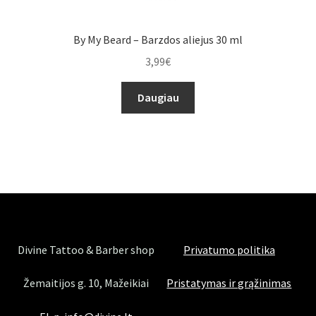
By My Beard – Barzdos aliejus 30 ml
3,99
€
Daugiau
Divine Tattoo & Barber shop
Privatumo politika
Žemaitijos g. 10, Mažeikiai
Pristatymas ir grąžinimas