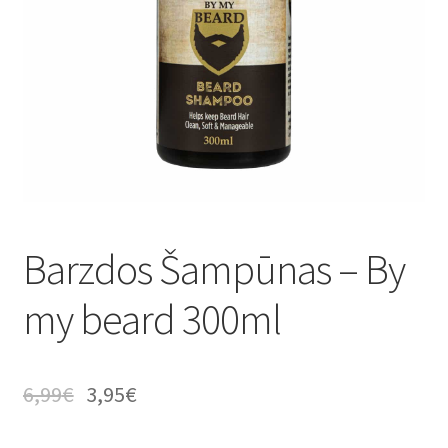
Barzdos Šampūnas – By
my beard 300ml
6,99
€
3,95
€