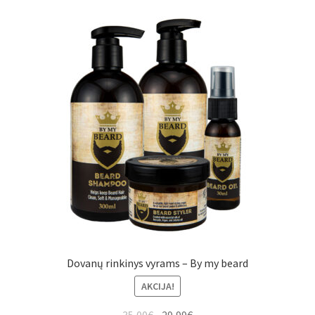
Dovanų rinkinys vyrams – By my beard
AKCIJA!
35,00
€
29,99
€