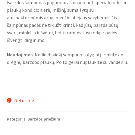
Barzdos šampūnas pagamintas naudojant specialų odos ir
plaukų kondicionierių mišinį, sumaišytą su
antibakterinėmis arbatmedžio aliejaus savybėmis, šis
šampūnas padės ne tik užtikrinti, kad jūsų barzda būtų
švari, minkšta ir švelni, bet ir ramins Jūsų odą ir padės
išvengti dirginimo.
Naudojimas:
Nedidelį kiekį šampūno tolygiai įtrinkite ant
drėgnų barzdos plaukų. Po to gerai nuplaukite su vandeniu.
Neturime
Kategorija:
Barzdos priežiūra