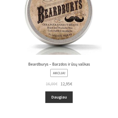
Beardburys – Barzdos ir ūsų vaškas
AKCIJA!
16,00
€
12,95
€
Daugiau