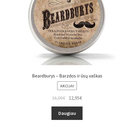
Beardburys – Barzdos ir ūsų vaškas
AKCIJA!
16,00
€
12,95
€
Daugiau