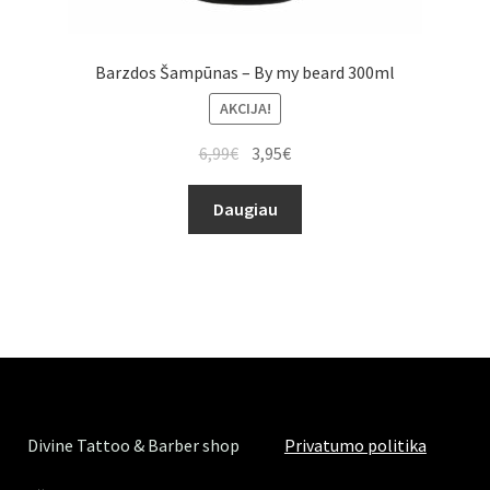
Barzdos Šampūnas – By my beard 300ml
AKCIJA!
6,99
€
3,95
€
Daugiau
Divine Tattoo & Barber shop
Privatumo politika