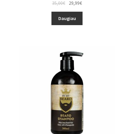
35,00
€
29,99
€
Daugiau