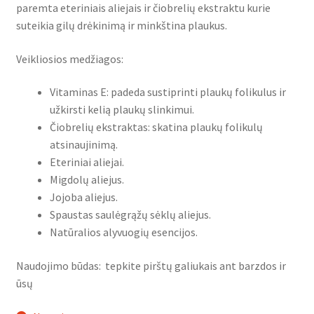
paremta eteriniais aliejais ir čiobrelių ekstraktu kurie
suteikia gilų drėkinimą ir minkština plaukus.
Veikliosios medžiagos:
Vitaminas E: padeda sustiprinti plaukų folikulus ir
užkirsti kelią plaukų slinkimui.
Čiobrelių ekstraktas: skatina plaukų folikulų
atsinaujinimą.
Eteriniai aliejai.
Migdolų aliejus.
Jojoba aliejus.
Spaustas saulėgrąžų sėklų aliejus.
Natūralios alyvuogių esencijos.
Naudojimo būdas: tepkite pirštų galiukais ant barzdos ir
ūsų