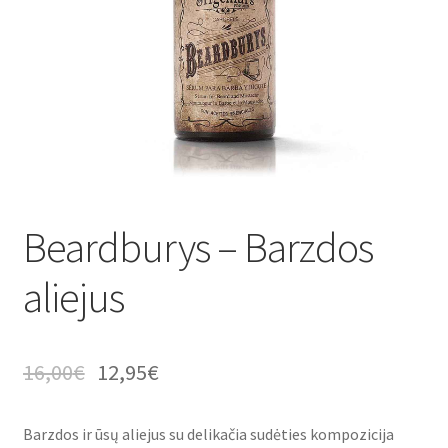
Beardburys – Barzdos
aliejus
16,00
€
12,95
€
Barzdos ir ūsų aliejus su delikačia sudėties kompozicija